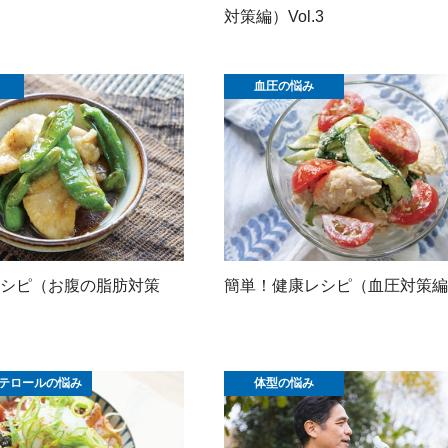
対策編）Vol.3
血圧の悩み
シピ（お腹の脂肪対策
簡単！健康レシピ（血圧対策編）V
テロールの悩み
体型の悩み