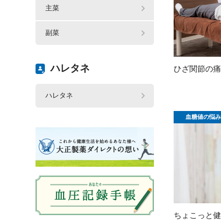
主菜
副菜
ハレタネ
ひざ関節の痛
ハレタネ
血糖値の悩み
ちょこっと健