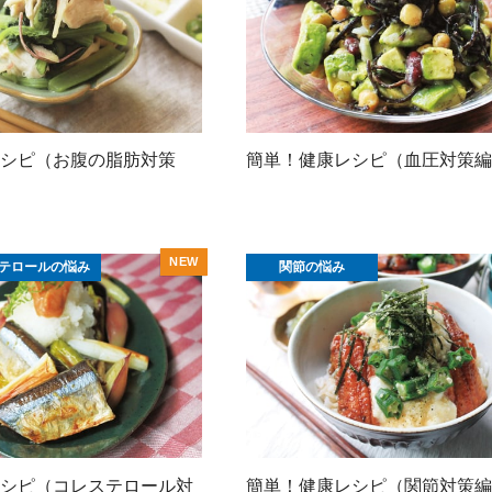
シピ（お腹の脂肪対策
簡単！健康レシピ（血圧対策編）V
テロールの悩み
関節の悩み
シピ（コレステロール対
簡単！健康レシピ（関節対策編）V