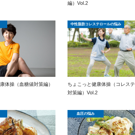
編）Vol.2
中性脂肪コレステロールの悩み
康体操（血糖値対策編）
ちょこっと健康体操（コレステ
対策編）Vol.2
血圧の悩み