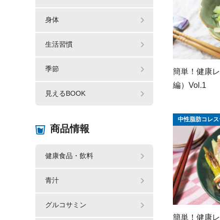
身体
生活習慣
季節
簡単！健康レ
編）Vol.1
見えるBOOK
中性脂肪コレス
商品情報
健康食品・飲料
青汁
グルコサミン
簡単！健康レ